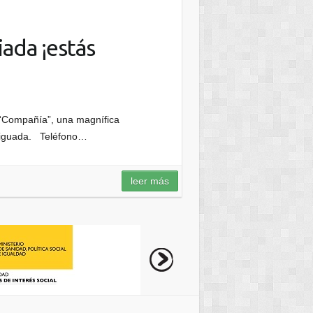
ada ¡estás
“Compañía”, una magnífica
iniguada. Teléfono…
leer más