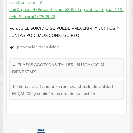
isionSemiDirecto?
codOrgano=499&codSesion=528&idLegislaturaElegida=14&f
echaSesion=05/05/2022
Porque EL SUICIDIO SE PUEDE PREVENIR, Y JUNTOS Y
JUNTAS PODEMOS CONSEGUIRLO.
prevención del suicidio
←
PLAZAS AGOTADAS-TALLER “BUSCANDO MI
BIENESTAR”
Teléfono de la Esperanza renueva el Sello de Calidad
EFQM 200 y continúa mejorando su gestión
→